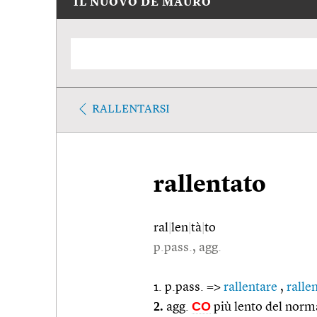
IL NUOVO DE MAURO
RALLENTARSI
rallentato
ral
|
len
|
tà
|
to
p.pass., agg.
1. p.pass. =>
rallentare
,
rallen
2.
CO
agg.
più lento del norm