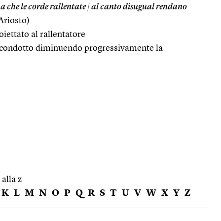
 che le corde rallentate
|
al canto disugual rendano
Ariosto)
iettato al rallentatore
 condotto diminuendo progressivamente la
 alla z
K
L
M
N
O
P
Q
R
S
T
U
V
W
X
Y
Z