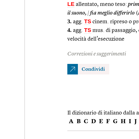
LE
allentato, meno teso:
prima
il suono,
|
fia meglio differirlo
(
3.
TS
agg.
cinem. ripreso o pro
4.
TS
agg.
mus. di passaggio,
velocità dell’esecuzione
Correzioni e suggerimenti
Condividi
Il dizionario di italiano dalla a
A
B
C
D
E
F
G
H
I
J