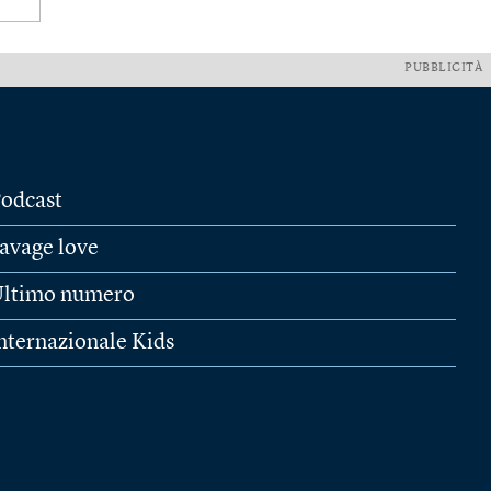
PUBBLICITÀ
odcast
avage love
ltimo numero
nternazionale Kids