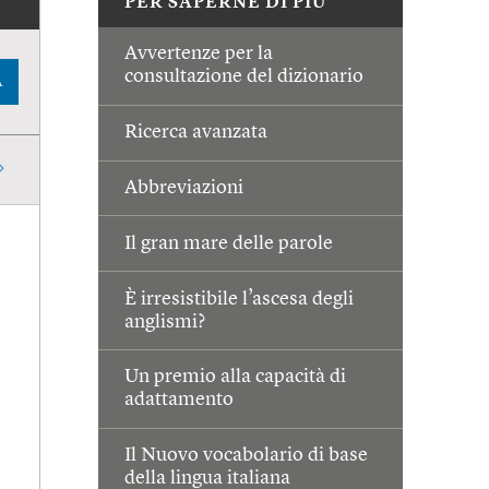
PER SAPERNE DI PIÙ
Avvertenze per la
consultazione del dizionario
A
Ricerca avanzata
Abbreviazioni
Il gran mare delle parole
È irresistibile l’ascesa degli
anglismi?
Un premio alla capacità di
adattamento
Il Nuovo vocabolario di base
della lingua italiana