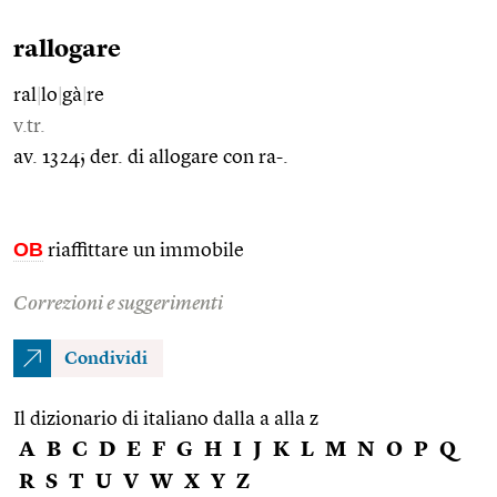
rallogare
ral
|
lo
|
gà
|
re
v.tr.
av. 1324; der. di allogare con ra-.
OB
riaffittare un immobile
Correzioni e suggerimenti
Condividi
Il dizionario di italiano dalla a alla z
A
B
C
D
E
F
G
H
I
J
K
L
M
N
O
P
Q
R
S
T
U
V
W
X
Y
Z