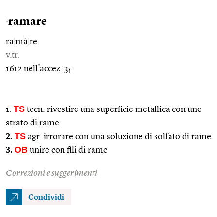
ramare
1
ra
|
mà
|
re
v.tr.
1612 nell'accez. 3;
TS
1.
tecn. rivestire una superficie metallica con uno
strato di rame
2.
TS
agr. irrorare con una soluzione di solfato di rame
3.
OB
unire con fili di rame
Correzioni e suggerimenti
Condividi