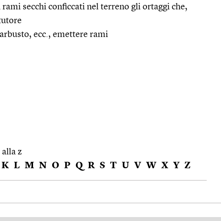
rami secchi conficcati nel terreno gli ortaggi che,
tutore
 arbusto, ecc., emettere rami
 alla z
K
L
M
N
O
P
Q
R
S
T
U
V
W
X
Y
Z