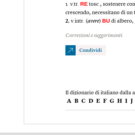
RE
1. v.tr.
tosc., sostenere con 
crescendo, necessitano di un 
2.
BU
v.intr. (
avere
)
di albero,
Correzioni e suggerimenti
Condividi
Il dizionario di italiano dalla a
A
B
C
D
E
F
G
H
I
J