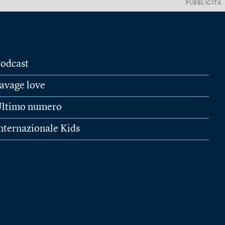
PUBBLICITÀ
odcast
avage love
ltimo numero
nternazionale Kids