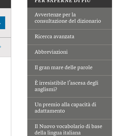
PER SAPERNE DI PIÙ
Avvertenze per la
consultazione del dizionario
A
Ricerca avanzata
Abbreviazioni
Il gran mare delle parole
È irresistibile l’ascesa degli
anglismi?
Un premio alla capacità di
adattamento
Il Nuovo vocabolario di base
della lingua italiana