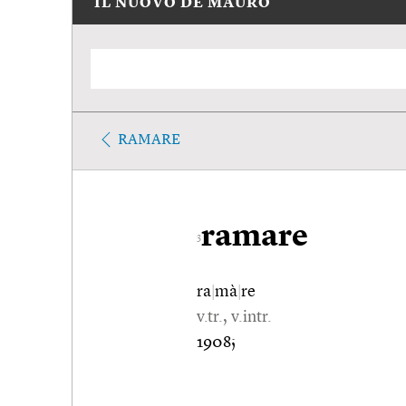
IL NUOVO DE MAURO
RAMARE
ramare
3
ra
|
mà
|
re
v.tr., v.intr.
1908;