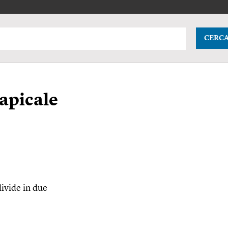
CERC
apicale
 divide in due