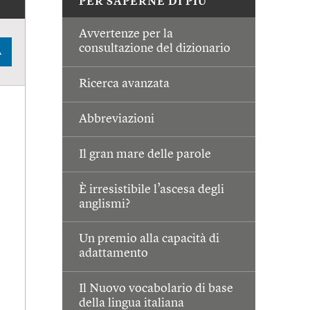
PER SAPERNE DI PIÙ
Avvertenze per la
consultazione del dizionario
A
Ricerca avanzata
Abbreviazioni
Il gran mare delle parole
È irresistibile l’ascesa degli
anglismi?
Un premio alla capacità di
adattamento
Il Nuovo vocabolario di base
della lingua italiana