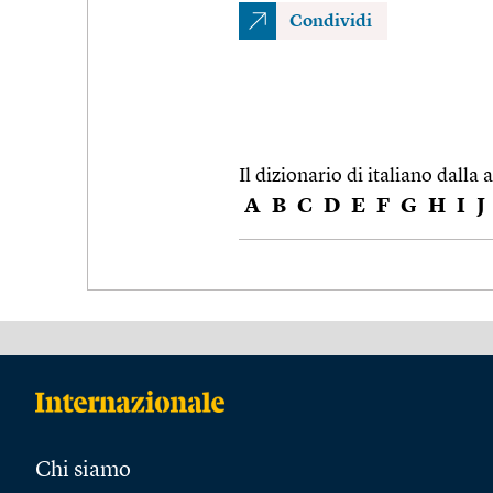
Condividi
Il dizionario di italiano dalla a
A
B
C
D
E
F
G
H
I
J
Chi siamo