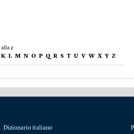
 alla z
K
L
M
N
O
P
Q
R
S
T
U
V
W
X
Y
Z
Dizionario italiano
P