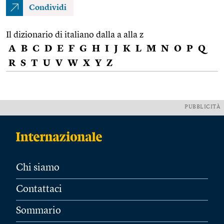
Condividi
Il dizionario di italiano dalla a alla z
A
B
C
D
E
F
G
H
I
J
K
L
M
N
O
P
Q
R
S
T
U
V
W
X
Y
Z
PUBBLICITÀ
Chi siamo
Contattaci
Sommario