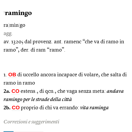
ramingo
1
ra
|
mìn
|
go
agg.
av. 1320; dal provenz. ant. ramenc “che va di ramo in
ramo”, der. di ram “ramo”.
OB
1.
di uccello ancora incapace di volare, che salta di
ramo in ramo
2a.
CO
estens., di qcn., che vaga senza meta:
andava
ramingo per le strade della città
2b.
CO
proprio di chi va errando:
vita raminga
Correzioni e suggerimenti