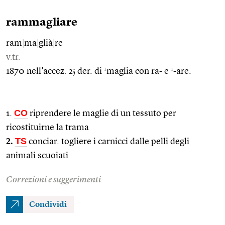
rammagliare
ram
|
ma
|
glià
|
re
v.tr.
1
1
1870 nell'accez. 2; der. di
maglia con ra- e
-are.
CO
1.
riprendere le maglie di un tessuto per
ricostituirne la trama
2.
TS
conciar. togliere i carnicci dalle pelli degli
animali scuoiati
Correzioni e suggerimenti
Condividi