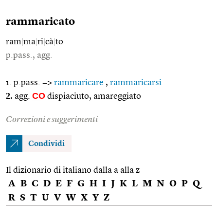
rammaricato
ram
|
ma
|
ri
|
cà
|
to
p.pass., agg.
1. p.pass. =>
rammaricare
,
rammaricarsi
2.
CO
agg.
dispiaciuto, amareggiato
Correzioni e suggerimenti
Condividi
Il dizionario di italiano dalla a alla z
A
B
C
D
E
F
G
H
I
J
K
L
M
N
O
P
Q
R
S
T
U
V
W
X
Y
Z