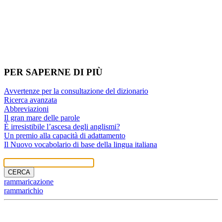
PER SAPERNE DI PIÙ
Avvertenze per la consultazione del dizionario
Ricerca avanzata
Abbreviazioni
Il gran mare delle parole
È irresistibile l’ascesa degli anglismi?
Un premio alla capacità di adattamento
Il Nuovo vocabolario di base della lingua italiana
IL NUOVO DE MAURO
CERCA
rammaricazione
rammarichio