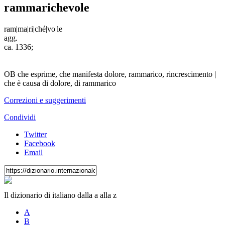
rammarichevole
ram
|
ma
|
ri
|
ché
|
vo
|
le
agg.
ca. 1336;
OB
che esprime, che manifesta dolore, rammarico, rincrescimento
|
che è causa di dolore, di rammarico
Correzioni e suggerimenti
Condividi
Twitter
Facebook
Email
Il dizionario di italiano dalla a alla z
A
B