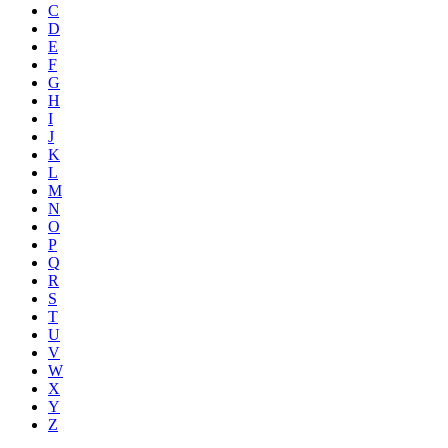
C
D
E
F
G
H
I
J
K
L
M
N
O
P
Q
R
S
T
U
V
W
X
Y
Z