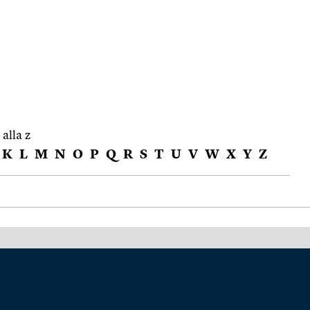
 alla z
K
L
M
N
O
P
Q
R
S
T
U
V
W
X
Y
Z