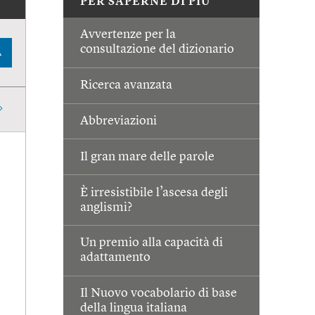
PER SAPERNE DI PIÙ
Avvertenze per la
consultazione del dizionario
A
Ricerca avanzata
Abbreviazioni
Il gran mare delle parole
È irresistibile l’ascesa degli
anglismi?
Un premio alla capacità di
adattamento
Il Nuovo vocabolario di base
della lingua italiana