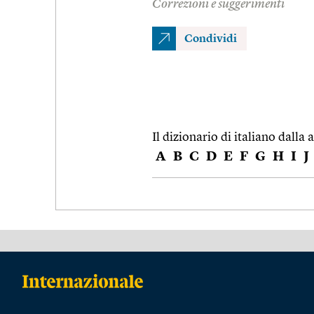
Correzioni e suggerimenti
Condividi
Il dizionario di italiano dalla a
A
B
C
D
E
F
G
H
I
J