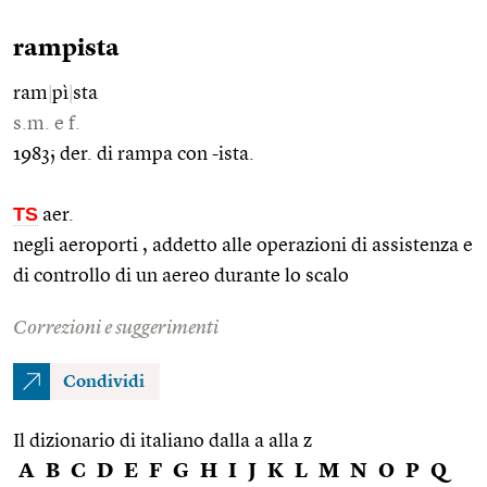
rampista
ram
|
pì
|
sta
s.m. e f.
1983; der. di rampa con -ista.
TS
aer.
negli aeroporti , addetto alle operazioni di assistenza e
di controllo di un aereo durante lo scalo
Correzioni e suggerimenti
Condividi
Il dizionario di italiano dalla a alla z
A
B
C
D
E
F
G
H
I
J
K
L
M
N
O
P
Q