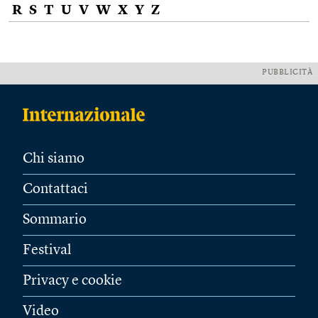
R
S
T
U
V
W
X
Y
Z
PUBBLICITÀ
Chi siamo
Contattaci
Sommario
Festival
Privacy e cookie
Video