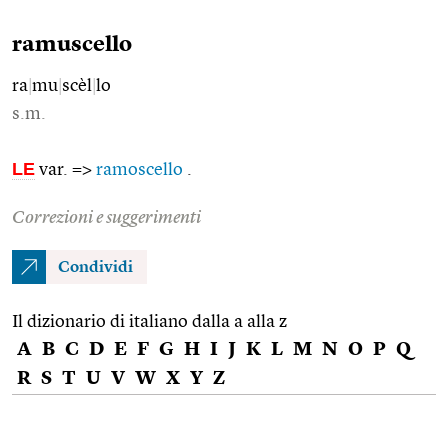
ramuscello
ra
|
mu
|
scèl
|
lo
s.m.
LE
var. =>
ramoscello
.
Correzioni e suggerimenti
Condividi
Il dizionario di italiano dalla a alla z
A
B
C
D
E
F
G
H
I
J
K
L
M
N
O
P
Q
R
S
T
U
V
W
X
Y
Z