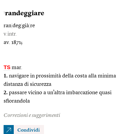
randeggiare
1
ran
|
deg
|
già
|
re
v.intr.
av. 1871;
TS
mar.
1.
navigare in prossimità della costa alla minima
distanza di sicurezza
2.
passare vicino a un’altra imbarcazione quasi
sfiorandola
Correzioni e suggerimenti
Condividi