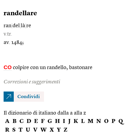
randellare
ran
|
del
|
là
|
re
v.tr.
av. 1484;
CO
colpire con un randello, bastonare
Correzioni e suggerimenti
Condividi
Il dizionario di italiano dalla a alla z
A
B
C
D
E
F
G
H
I
J
K
L
M
N
O
P
Q
R
S
T
U
V
W
X
Y
Z