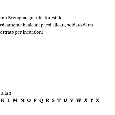
ran Bretagna, guardia forestale
sivamente in alcuni paesi alleati, soldato di un
estrato per incursioni
 alla z
K
L
M
N
O
P
Q
R
S
T
U
V
W
X
Y
Z