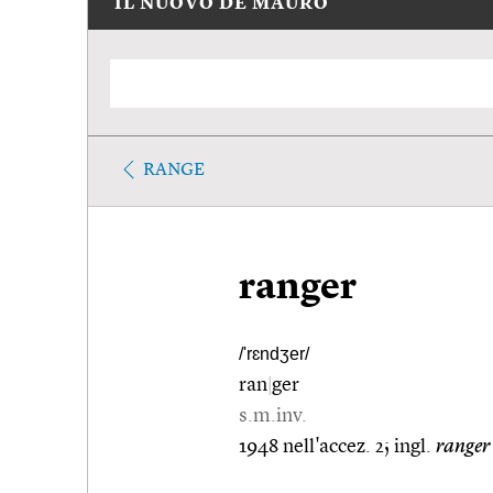
IL NUOVO DE MAURO
RANGE
ranger
/'rɛndʒer/
ran
|
ger
s.m.inv.
1948 nell'accez. 2; ingl.
ranger