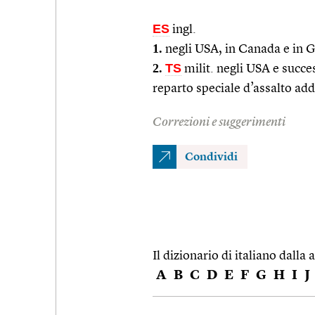
ES
ingl.
1.
negli USA, in Canada e in G
2.
TS
milit. negli USA e succes
reparto speciale d’assalto add
Correzioni e suggerimenti
Condividi
Il dizionario di italiano dalla a
A
B
C
D
E
F
G
H
I
J