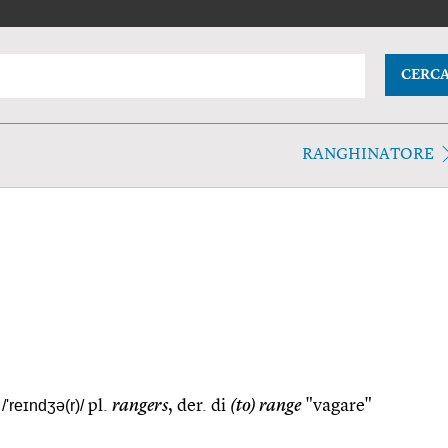
CERC
RANGHINATORE
/'reɪndʒə(r)/
pl.
rangers
, der. di
(to) range
"vagare"