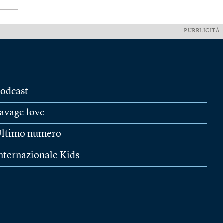
PUBBLICITÀ
odcast
avage love
ltimo numero
nternazionale Kids