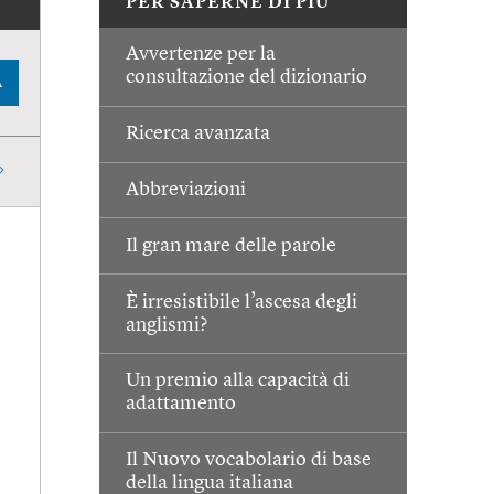
PER SAPERNE DI PIÙ
Avvertenze per la
consultazione del dizionario
A
Ricerca avanzata
Abbreviazioni
Il gran mare delle parole
È irresistibile l’ascesa degli
anglismi?
Un premio alla capacità di
adattamento
Il Nuovo vocabolario di base
della lingua italiana