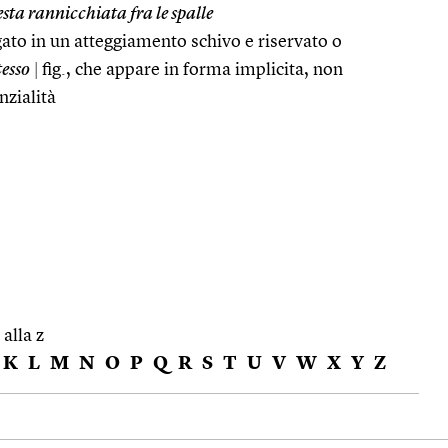
esta rannicchiata fra le spalle
egato in un atteggiamento schivo e riservato o
tesso
|
fig., che appare in forma implicita, non
nzialità
 alla z
K
L
M
N
O
P
Q
R
S
T
U
V
W
X
Y
Z