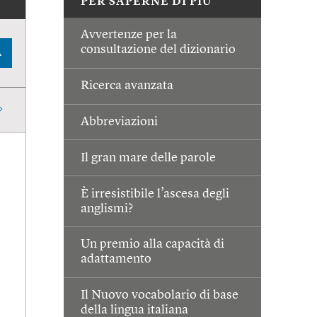
PER SAPERNE DI PIÙ
Avvertenze per la
consultazione del dizionario
A
Ricerca avanzata
Abbreviazioni
Il gran mare delle parole
È irresistibile l’ascesa degli
anglismi?
Un premio alla capacità di
adattamento
Il Nuovo vocabolario di base
della lingua italiana