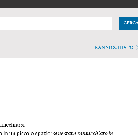
CERC
RANNICCHIATO
nnicchiarsi
o in un piccolo spazio:
se ne stava rannicchiato in