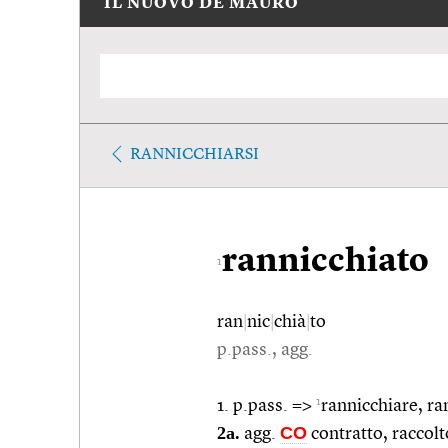
IL NUOVO DE MAURO
RANNICCHIARSI
rannicchiato
1
ran
|
nic
|
chià
|
to
p.pass., agg.
1
1. p.pass. =>
rannicchiare, ra
2a.
CO
agg.
contratto, raccolt