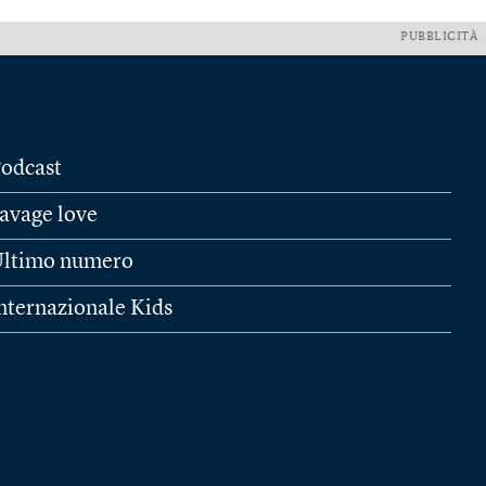
PUBBLICITÀ
odcast
avage love
ltimo numero
nternazionale Kids