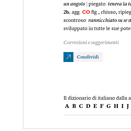
un angolo
|
piegato:
teneva la t
2b.
CO
agg.
fig., chiuso, ripi
scontroso:
rannicchiato su se s
sviluppato in tutte le sue pote
Correzioni e suggerimenti
Condividi
Il dizionario di italiano dalla a
A
B
C
D
E
F
G
H
I
J