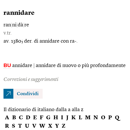
rannidare
ran
|
ni
|
dà
|
re
v.tr.
av. 1380; der. di annidare con ra-.
BU
annidare
|
annidare di nuovo o più profondamente
Correzioni e suggerimenti
Condividi
Il dizionario di italiano dalla a alla z
A
B
C
D
E
F
G
H
I
J
K
L
M
N
O
P
Q
R
S
T
U
V
W
X
Y
Z