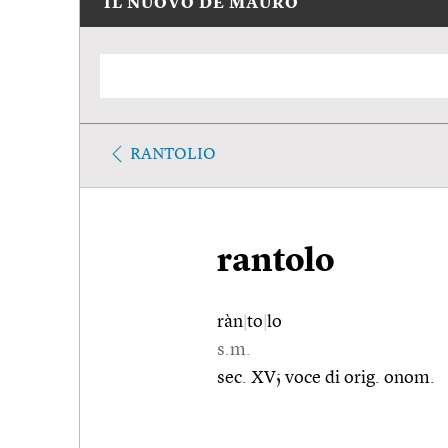
IL NUOVO DE MAURO
RANTOLIO
rantolo
ràn
|
to
|
lo
s.m.
sec. XV; voce di orig. onom.