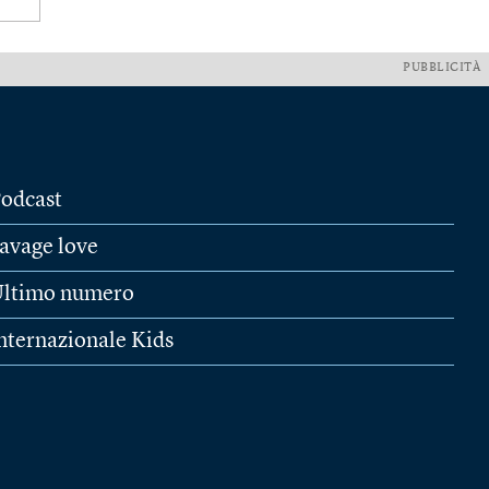
PUBBLICITÀ
odcast
avage love
ltimo numero
nternazionale Kids