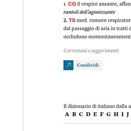
CO
1.
il respiro ansante, aff
rantoli dell’agonizzante
2.
TS
med. rumore respiratorio
dal passaggio di aria in tratti
occludono momentaneamente o
Correzioni e suggerimenti
Condividi
Il dizionario di italiano dalla a
A
B
C
D
E
F
G
H
I
J