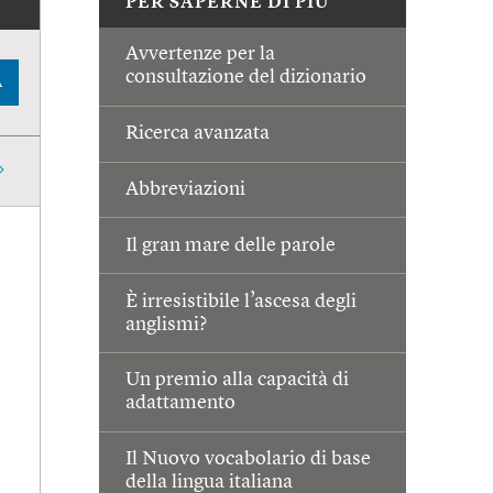
PER SAPERNE DI PIÙ
Avvertenze per la
consultazione del dizionario
A
Ricerca avanzata
Abbreviazioni
Il gran mare delle parole
È irresistibile l’ascesa degli
anglismi?
Un premio alla capacità di
adattamento
Il Nuovo vocabolario di base
della lingua italiana