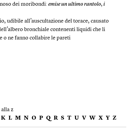
annoso dei moribondi:
emise un ultimo rantolo
,
i
, udibile all’auscultazione del torace, causato
 dell’albero bronchiale contenenti liquidi che li
 ne fanno collabire le pareti
 alla z
K
L
M
N
O
P
Q
R
S
T
U
V
W
X
Y
Z