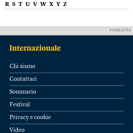
R
S
T
U
V
W
X
Y
Z
PUBBLICITÀ
Chi siamo
Contattaci
Sommario
Festival
Privacy e cookie
Video