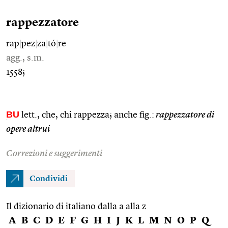
rappezzatore
rap
|
pez
|
za
|
tó
|
re
agg., s.m.
1558;
BU
lett., che, chi rappezza; anche fig.:
rappezzatore di
opere altrui
Correzioni e suggerimenti
Condividi
Il dizionario di italiano dalla a alla z
A
B
C
D
E
F
G
H
I
J
K
L
M
N
O
P
Q