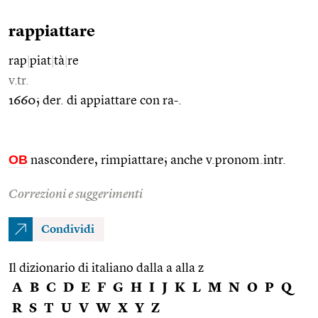
rappiattare
rap
|
piat
|
tà
|
re
v.tr.
1660; der. di appiattare con ra-.
OB
nascondere, rimpiattare; anche v.pronom.intr.
Correzioni e suggerimenti
Condividi
Il dizionario di italiano dalla a alla z
A
B
C
D
E
F
G
H
I
J
K
L
M
N
O
P
Q
R
S
T
U
V
W
X
Y
Z