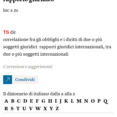
loc.s.m.
TS
dir.
correlazione fra gli obblighi e i diritti di due o più
soggetti giuridici: rapporti giuridici internazionali, tra
due o più soggetti internazionali
Correzioni e suggerimenti
Condividi
Il dizionario di italiano dalla a alla z
A
B
C
D
E
F
G
H
I
J
K
L
M
N
O
P
Q
R
S
T
U
V
W
X
Y
Z