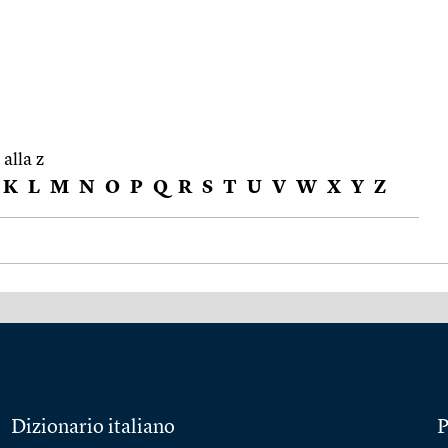
 alla z
K
L
M
N
O
P
Q
R
S
T
U
V
W
X
Y
Z
Dizionario italiano
P