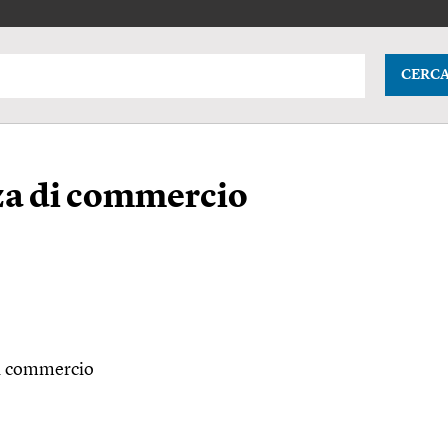
CERC
a di commercio
di commercio