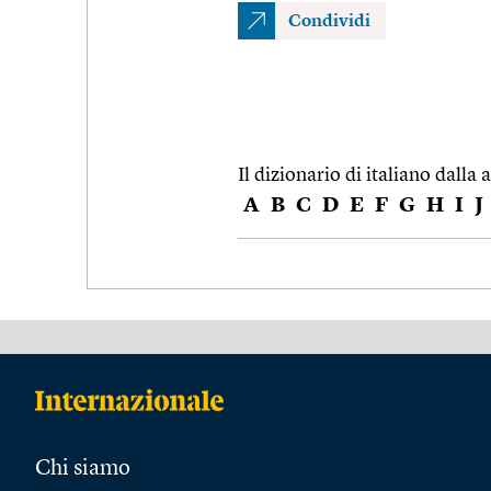
Condividi
Il dizionario di italiano dalla a
A
B
C
D
E
F
G
H
I
J
Chi siamo