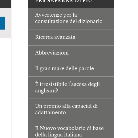
PER SAPERNE DI PIÙ
Avvertenze per la
consultazione del dizionario
A
Ricerca avanzata
Abbreviazioni
Il gran mare delle parole
È irresistibile l’ascesa degli
anglismi?
Un premio alla capacità di
adattamento
Il Nuovo vocabolario di base
della lingua italiana