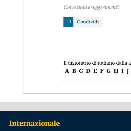
Correzioni e suggerimenti
Condividi
Il dizionario di italiano dalla a
A
B
C
D
E
F
G
H
I
J