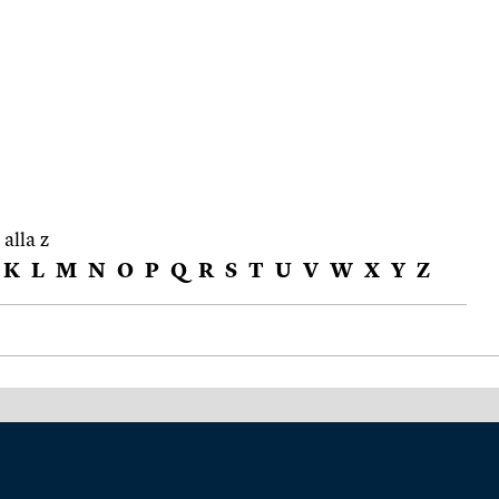
 alla z
K
L
M
N
O
P
Q
R
S
T
U
V
W
X
Y
Z