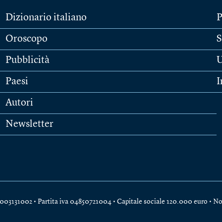
Dizionario italiano
P
Oroscopo
S
Pubblicità
U
Paesi
I
Autori
Newsletter
e 04003131002 • Partita iva 04850721004 • Capitale sociale 120.000 euro •
No