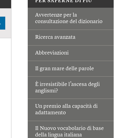
PER SAPERNE DI PIÙ
Avvertenze per la
consultazione del dizionario
A
Ricerca avanzata
Abbreviazioni
Il gran mare delle parole
È irresistibile l’ascesa degli
anglismi?
Un premio alla capacità di
adattamento
Il Nuovo vocabolario di base
della lingua italiana