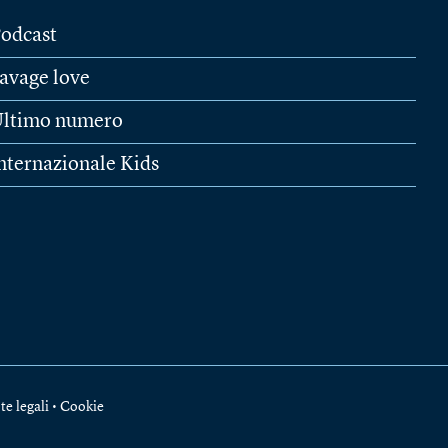
odcast
avage love
ltimo numero
nternazionale Kids
te legali
•
Cookie