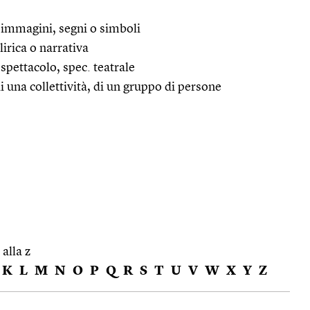
on immagini, segni o simboli
lirica o narrativa
spettacolo, spec. teatrale
i una collettività, di un gruppo di persone
 alla z
K
L
M
N
O
P
Q
R
S
T
U
V
W
X
Y
Z