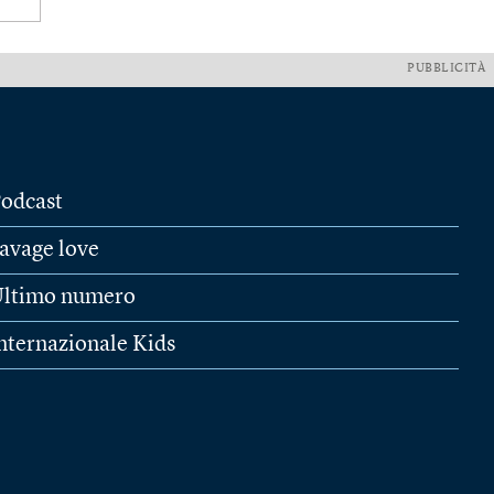
PUBBLICITÀ
odcast
avage love
ltimo numero
nternazionale Kids