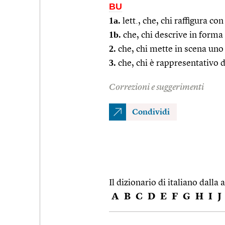
BU
1a.
lett., che, chi raffigura c
1b.
che, chi descrive in forma 
2.
che, chi mette in scena uno 
3.
che, chi è rappresentativo d
Correzioni e suggerimenti
Condividi
Il dizionario di italiano dalla a
A
B
C
D
E
F
G
H
I
J