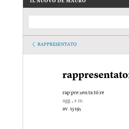
IL NUOVO DE MAURO
RAPPRESENTATO
rappresentato
rap
|
pre
|
ṣen
|
ta
|
tó
|
re
agg., s.m.
av. 1519;