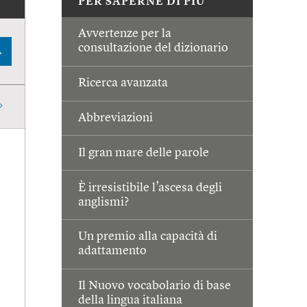
PER SAPERNE DI PIÙ
Avvertenze per la
consultazione del dizionario
A
Ricerca avanzata
Abbreviazioni
Il gran mare delle parole
È irresistibile l’ascesa degli
anglismi?
Un premio alla capacità di
adattamento
Il Nuovo vocabolario di base
della lingua italiana