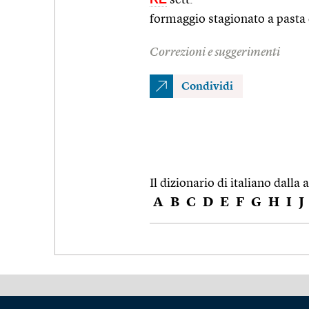
formaggio stagionato a pasta 
Correzioni e suggerimenti
Condividi
Il dizionario di italiano dalla a
A
B
C
D
E
F
G
H
I
J