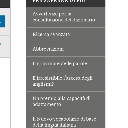
PER SAPERNE DI PIÙ
Avvertenze per la
consultazione del dizionario
A
Ricerca avanzata
Abbreviazioni
Il gran mare delle parole
È irresistibile l’ascesa degli
anglismi?
Un premio alla capacità di
adattamento
Il Nuovo vocabolario di base
della lingua italiana