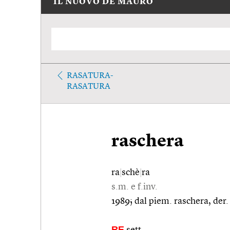
IL NUOVO DE MAURO
RASATURA-
RASATURA
raschera
ra
|
schè
|
ra
s.m. e f.inv.
1989; dal piem. raschera, der.
RE
sett.