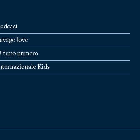
odcast
avage love
ltimo numero
nternazionale Kids