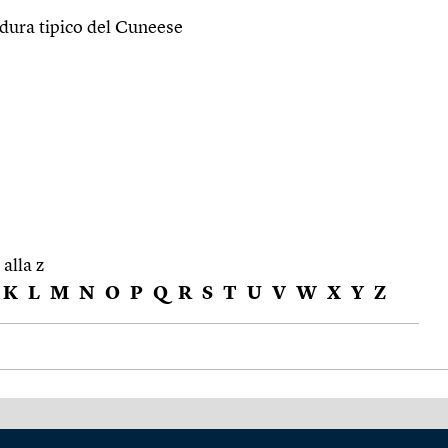
dura tipico del Cuneese
 alla z
K
L
M
N
O
P
Q
R
S
T
U
V
W
X
Y
Z