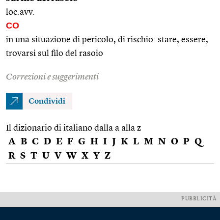
loc.avv.
CO
in una situazione di pericolo, di rischio: stare, essere,
trovarsi sul filo del rasoio
Correzioni e suggerimenti
Condividi
Il dizionario di italiano dalla a alla z
A
B
C
D
E
F
G
H
I
J
K
L
M
N
O
P
Q
R
S
T
U
V
W
X
Y
Z
PUBBLICITÀ