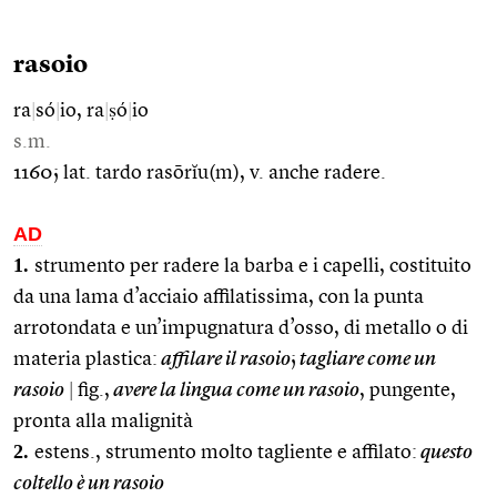
rasoio
ra
|
só
|
io, ra
|
ṣó
|
io
s.m.
1160; lat. tardo rasōrĭu(m), v. anche radere.
AD
1.
strumento per radere la barba e i capelli, costituito
da una lama d’acciaio affilatissima, con la punta
arrotondata e un’impugnatura d’osso, di metallo o di
materia plastica:
affilare il rasoio
;
tagliare come un
rasoio
|
fig.,
avere la lingua come un rasoio
, pungente,
pronta alla malignità
2.
estens., strumento molto tagliente e affilato:
questo
coltello è un rasoio