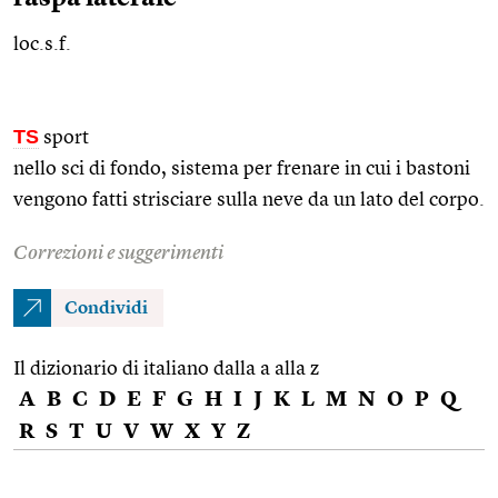
loc.s.f.
TS
sport
nello sci di fondo, sistema per frenare in cui i bastoni
vengono fatti strisciare sulla neve da un lato del corpo.
Correzioni e suggerimenti
Condividi
Il dizionario di italiano dalla a alla z
A
B
C
D
E
F
G
H
I
J
K
L
M
N
O
P
Q
R
S
T
U
V
W
X
Y
Z