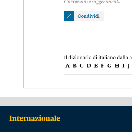
Correzioni e suggerimenti
Condividi
Il dizionario di italiano dalla a
A
B
C
D
E
F
G
H
I
J