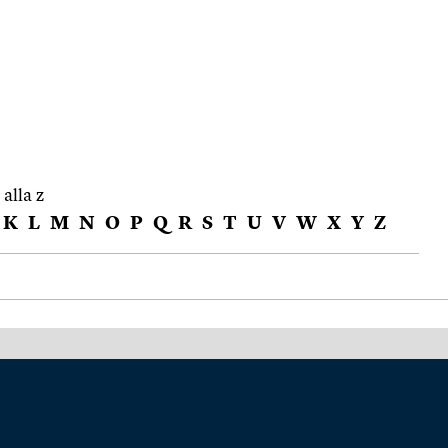
 alla z
K
L
M
N
O
P
Q
R
S
T
U
V
W
X
Y
Z