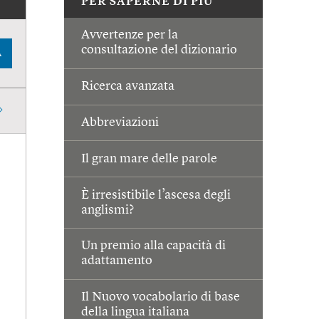
PER SAPERNE DI PIÙ
Avvertenze per la
consultazione del dizionario
A
Ricerca avanzata
Abbreviazioni
Il gran mare delle parole
È irresistibile l’ascesa degli
anglismi?
Un premio alla capacità di
adattamento
Il Nuovo vocabolario di base
della lingua italiana