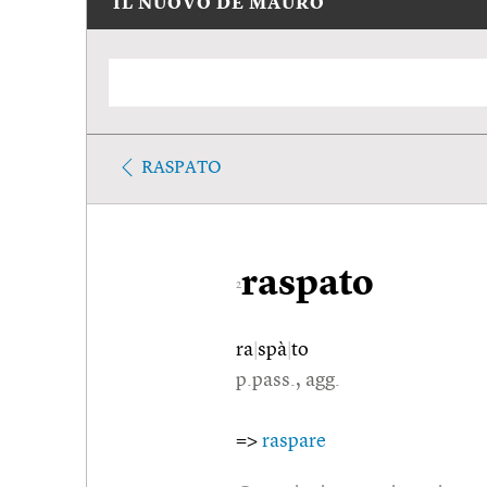
IL NUOVO DE MAURO
RASPATO
raspato
2
ra
|
spà
|
to
p.pass., agg.
=>
raspare