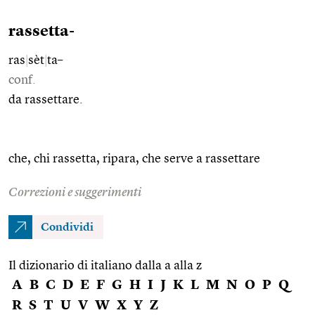
rassetta-
ras
|
sèt
|
ta–
conf.
da rassettare.
che, chi rassetta, ripara, che serve a rassettare
Correzioni e suggerimenti
Condividi
Il dizionario di italiano dalla a alla z
A
B
C
D
E
F
G
H
I
J
K
L
M
N
O
P
Q
R
S
T
U
V
W
X
Y
Z