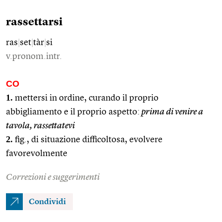
rassettarsi
ras
|
set
|
tàr
|
si
v.pronom.intr.
CO
1.
mettersi in ordine, curando il proprio
abbigliamento e il proprio aspetto:
prima di venire a
tavola, rassettatevi
2.
fig., di situazione difficoltosa, evolvere
favorevolmente
Correzioni e suggerimenti
Condividi