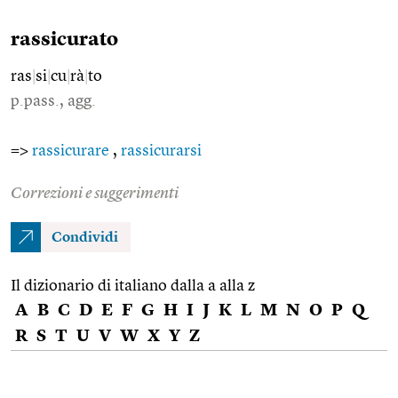
rassicurato
ras
|
si
|
cu
|
rà
|
to
p.pass., agg.
=>
rassicurare
,
rassicurarsi
Correzioni e suggerimenti
Condividi
Il dizionario di italiano dalla a alla z
A
B
C
D
E
F
G
H
I
J
K
L
M
N
O
P
Q
R
S
T
U
V
W
X
Y
Z