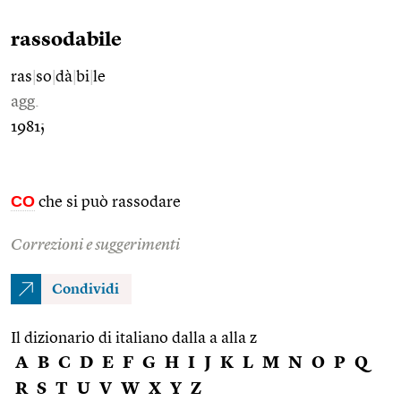
rassodabile
ras
|
so
|
dà
|
bi
|
le
agg.
1981;
CO
che si può rassodare
Correzioni e suggerimenti
Condividi
Il dizionario di italiano dalla a alla z
A
B
C
D
E
F
G
H
I
J
K
L
M
N
O
P
Q
R
S
T
U
V
W
X
Y
Z