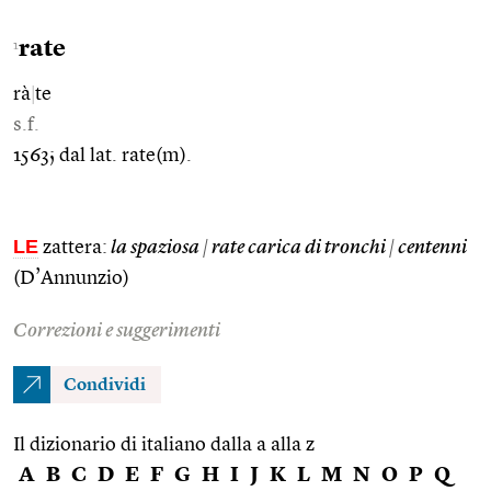
rate
1
rà
|
te
s.f.
1563; dal lat. rate(m).
LE
zattera:
la spaziosa
|
rate carica di tronchi
|
centenni
(D’Annunzio)
Correzioni e suggerimenti
Condividi
Il dizionario di italiano dalla a alla z
A
B
C
D
E
F
G
H
I
J
K
L
M
N
O
P
Q