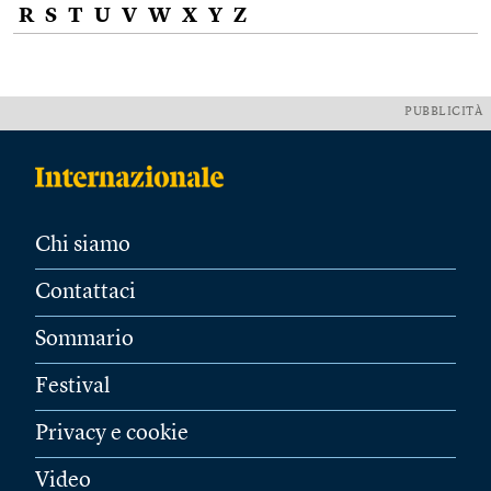
R
S
T
U
V
W
X
Y
Z
PUBBLICITÀ
Chi siamo
Contattaci
Sommario
Festival
Privacy e cookie
Video