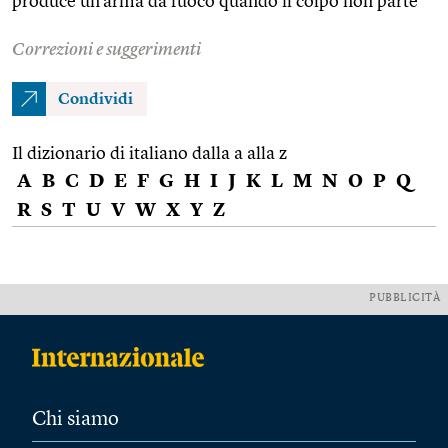
produce un'arma da fuoco quando il colpo non parte
Correzioni e suggerimenti
Condividi
Il dizionario di italiano dalla a alla z
A
B
C
D
E
F
G
H
I
J
K
L
M
N
O
P
Q
R
S
T
U
V
W
X
Y
Z
PUBBLICITÀ
Chi siamo