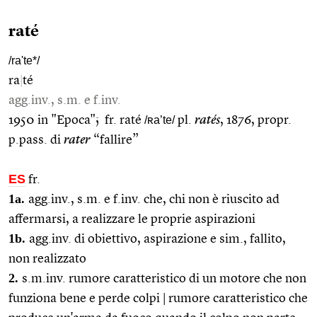
raté
/ra'te*/
ra
|
té
agg.inv., s.m. e f.inv.
1950 in "Epoca"; fr. raté
/ʀa’te/
pl.
ratés
, 1876, propr.
p.pass. di
rater
“fallire”
ES
fr.
1a.
agg.inv., s.m. e f.inv. che, chi non è riuscito ad
affermarsi, a realizzare le proprie aspirazioni
1b.
agg.inv. di obiettivo, aspirazione e sim., fallito,
non realizzato
2.
s.m.inv. rumore caratteristico di un motore che non
funziona bene e perde colpi | rumore caratteristico che