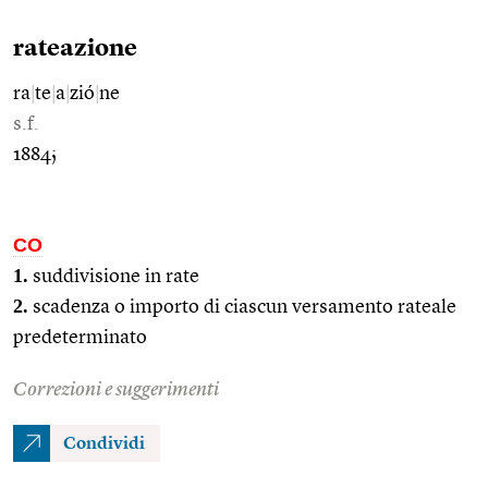
rateazione
ra
|
te
|
a
|
zió
|
ne
s.f.
1884;
CO
1.
suddivisione in rate
2.
scadenza o importo di ciascun versamento rateale
predeterminato
Correzioni e suggerimenti
Condividi