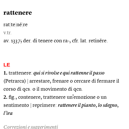
rattenere
rat
|
te
|
né
|
re
v.tr.
av. 1337; der. di tenere con ra-, cfr. lat. retinēre.
LE
1.
trattenere:
qui si rivolse e qui rattenne il passo
(Petrarca)
|
arrestare, frenare o cercare di fermare il
corso di qcs. o il movimento di qcn.
2.
fig., contenere, trattenere un’emozione o un
sentimento
|
reprimere:
rattenere il pianto
,
lo sdegno
,
l’ira
Correzioni e suggerimenti