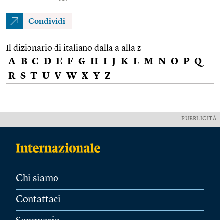
Condividi
Il dizionario di italiano dalla a alla z
A
B
C
D
E
F
G
H
I
J
K
L
M
N
O
P
Q
R
S
T
U
V
W
X
Y
Z
PUBBLICITÀ
Chi siamo
Contattaci