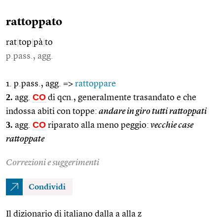
rattoppato
rat
|
top
|
pà
|
to
p.pass., agg.
1. p.pass., agg. =>
rattoppare
2.
CO
agg.
di qcn., generalmente trasandato e che
indossa abiti con toppe:
andare in giro tutti rattoppati
3.
CO
agg.
riparato alla meno peggio:
vecchie case
rattoppate
Correzioni e suggerimenti
Condividi
Il dizionario di italiano dalla a alla z