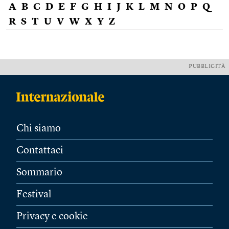
A
B
C
D
E
F
G
H
I
J
K
L
M
N
O
P
Q
R
S
T
U
V
W
X
Y
Z
PUBBLICITÀ
Chi siamo
Contattaci
Sommario
Festival
Privacy e cookie