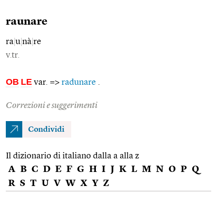
raunare
ra
|
u
|
nà
|
re
v.tr.
OB
LE
var. =>
radunare
.
Correzioni e suggerimenti
Condividi
Il dizionario di italiano dalla a alla z
A
B
C
D
E
F
G
H
I
J
K
L
M
N
O
P
Q
R
S
T
U
V
W
X
Y
Z