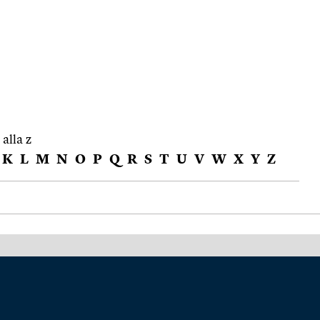
 alla z
K
L
M
N
O
P
Q
R
S
T
U
V
W
X
Y
Z