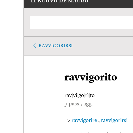
IL NUOVO DE MAURO
RAVVIGORIRSI
ravvigorito
rav
|
vi
|
go
|
rì
|
to
p.pass., agg.
=>
ravvigorire
,
ravvigorirsi