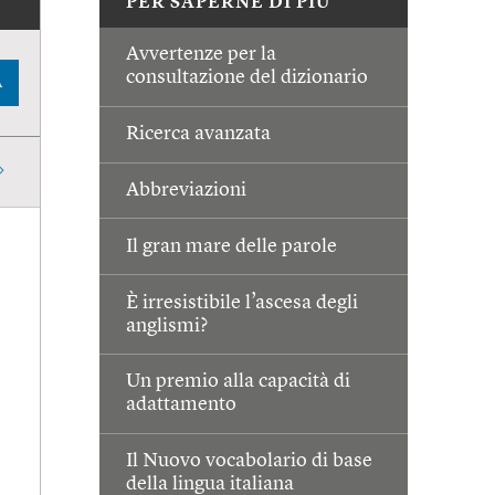
PER SAPERNE DI PIÙ
Avvertenze per la
consultazione del dizionario
A
Ricerca avanzata
Abbreviazioni
Il gran mare delle parole
È irresistibile l’ascesa degli
anglismi?
Un premio alla capacità di
adattamento
Il Nuovo vocabolario di base
della lingua italiana