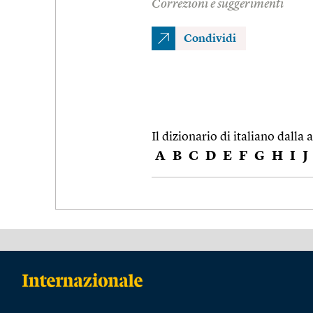
Correzioni e suggerimenti
Condividi
Il dizionario di italiano dalla a
A
B
C
D
E
F
G
H
I
J