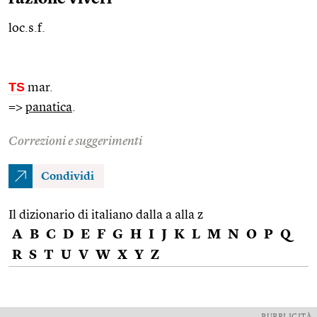
loc.s.f.
TS
mar.
=>
panatica
.
Correzioni e suggerimenti
Condividi
Il dizionario di italiano dalla a alla z
A
B
C
D
E
F
G
H
I
J
K
L
M
N
O
P
Q
R
S
T
U
V
W
X
Y
Z