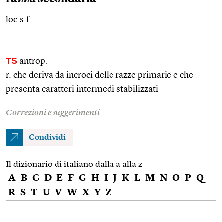
loc.s.f.
TS
antrop.
r. che deriva da incroci delle razze primarie e che
presenta caratteri intermedi stabilizzati
Correzioni e suggerimenti
Condividi
Il dizionario di italiano dalla a alla z
A
B
C
D
E
F
G
H
I
J
K
L
M
N
O
P
Q
R
S
T
U
V
W
X
Y
Z