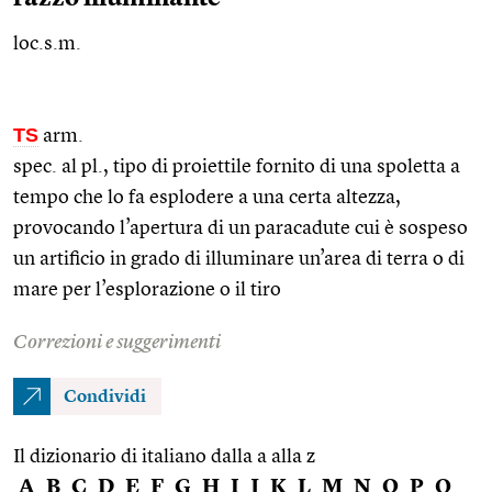
loc.s.m.
TS
arm.
spec. al
pl.
, tipo di proiettile fornito di una spoletta a
tempo che lo fa esplodere a una certa altezza,
provocando l’apertura di un paracadute cui è sospeso
un artificio in grado di illuminare un’area di terra o di
mare per l’esplorazione o il tiro
Correzioni e suggerimenti
Condividi
Il dizionario di italiano dalla a alla z
A
B
C
D
E
F
G
H
I
J
K
L
M
N
O
P
Q