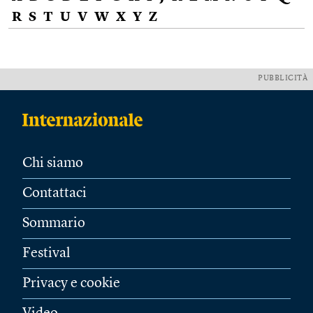
R
S
T
U
V
W
X
Y
Z
PUBBLICITÀ
Chi siamo
Contattaci
Sommario
Festival
Privacy e cookie