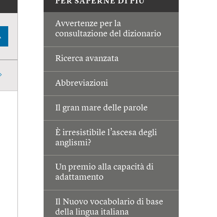
PER SAPERNE DI PIÙ
Avvertenze per la
consultazione del dizionario
A
Ricerca avanzata
Abbreviazioni
Il gran mare delle parole
È irresistibile l’ascesa degli
anglismi?
Un premio alla capacità di
adattamento
Il Nuovo vocabolario di base
della lingua italiana