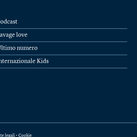
odcast
avage love
ltimo numero
nternazionale Kids
te legali
•
Cookie