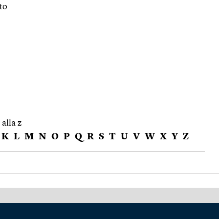
ato
 alla z
K
L
M
N
O
P
Q
R
S
T
U
V
W
X
Y
Z