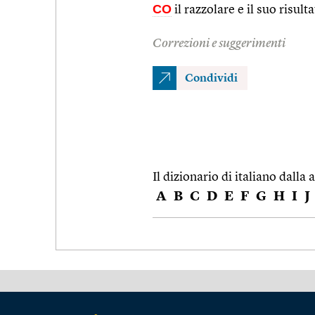
CO
il razzolare e il suo risult
Correzioni e suggerimenti
Condividi
Il dizionario di italiano dalla a
A
B
C
D
E
F
G
H
I
J