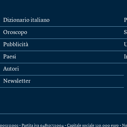
Dizionario italiano
P
Oroscopo
S
Pubblicità
U
Paesi
I
Autori
Newsletter
e 04003131002 • Partita iva 04850721004 • Capitale sociale 120.000 euro •
No