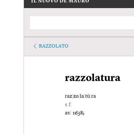
IL NUOVO DE MAURO
RAZZOLATO
razzolatura
raz
|
zo
|
la
|
tù
|
ra
s.f.
av. 1638;