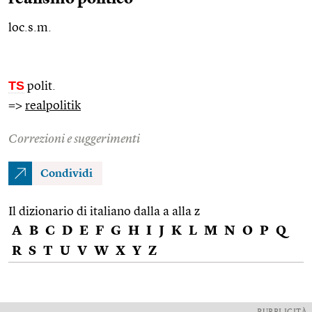
loc.s.m.
TS
polit.
=>
realpolitik
Correzioni e suggerimenti
Condividi
Il dizionario di italiano dalla a alla z
A
B
C
D
E
F
G
H
I
J
K
L
M
N
O
P
Q
R
S
T
U
V
W
X
Y
Z