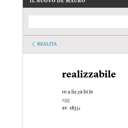
IL NUOVO DE MAURO
REALITA
realizzabile
re
|
a
|
liẓ
|
ẓà
|
bi
|
le
agg.
av. 1835;