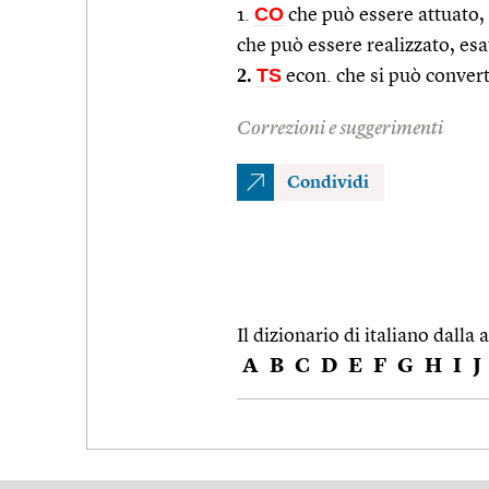
CO
1.
che può essere attuato,
che può essere realizzato, esa
2.
TS
econ. che si può convert
Correzioni e suggerimenti
Condividi
Il dizionario di italiano dalla a
A
B
C
D
E
F
G
H
I
J