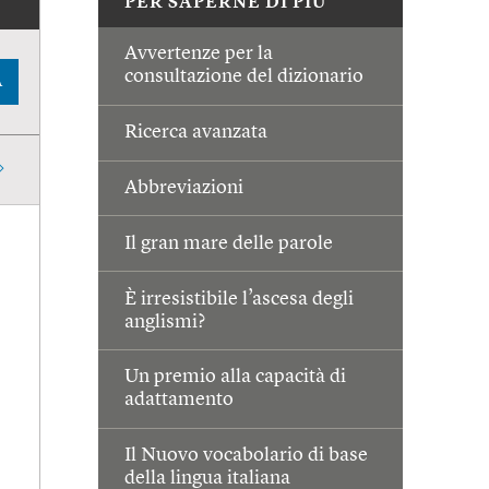
PER SAPERNE DI PIÙ
Avvertenze per la
consultazione del dizionario
A
Ricerca avanzata
Abbreviazioni
Il gran mare delle parole
È irresistibile l’ascesa degli
anglismi?
Un premio alla capacità di
adattamento
Il Nuovo vocabolario di base
della lingua italiana