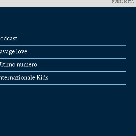
PUBBLICITÀ
odcast
avage love
ltimo numero
nternazionale Kids