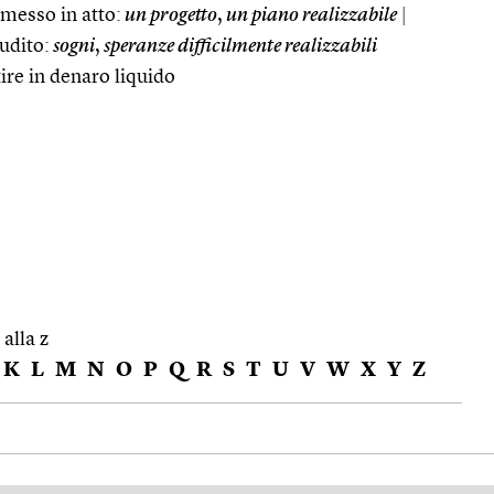
 messo in atto:
un progetto
,
un piano realizzabile
|
udito:
sogni
,
speranze difficilmente realizzabili
ire in denaro liquido
 alla z
K
L
M
N
O
P
Q
R
S
T
U
V
W
X
Y
Z