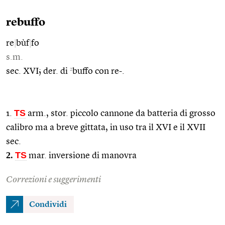
rebuffo
re
|
bùf
|
fo
s.m.
2
sec. XVI; der. di
buffo con re-.
TS
1.
arm., stor. piccolo cannone da batteria di grosso
calibro ma a breve gittata, in uso tra il XVI e il XVII
sec.
2.
TS
mar. inversione di manovra
Correzioni e suggerimenti
Condividi