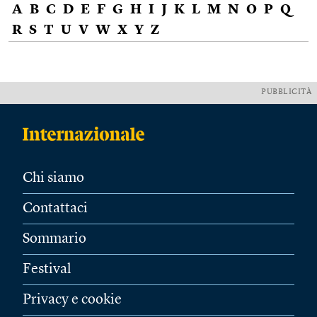
A
B
C
D
E
F
G
H
I
J
K
L
M
N
O
P
Q
R
S
T
U
V
W
X
Y
Z
PUBBLICITÀ
Chi siamo
Contattaci
Sommario
Festival
Privacy e cookie