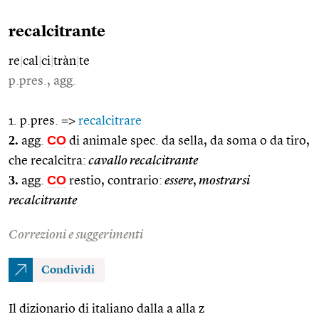
recalcitrante
re
|
cal
|
ci
|
tràn
|
te
p.pres., agg.
1. p.pres. =>
recalcitrare
2.
CO
agg.
di animale spec. da sella, da soma o da tiro,
che recalcitra:
cavallo recalcitrante
3.
CO
agg.
restio, contrario:
essere
,
mostrarsi
recalcitrante
Correzioni e suggerimenti
Condividi
Il dizionario di italiano dalla a alla z