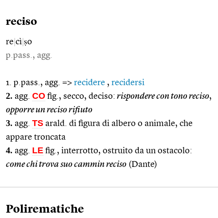
reciso
re
|
cì
|
ṣo
p.pass., agg.
1. p.pass., agg. =>
recidere
,
recidersi
2.
CO
agg.
fig., secco, deciso:
rispondere con tono reciso
,
opporre un reciso rifiuto
3.
TS
agg.
arald. di figura di albero o animale, che
appare troncata
4.
LE
agg.
fig., interrotto, ostruito da un ostacolo:
come chi trova suo cammin reciso
(Dante)
Polirematiche