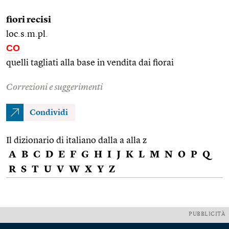
fiori recisi
loc.s.m.pl.
CO
quelli tagliati alla base in vendita dai fiorai
Correzioni e suggerimenti
Condividi
Il dizionario di italiano dalla a alla z
A
B
C
D
E
F
G
H
I
J
K
L
M
N
O
P
Q
R
S
T
U
V
W
X
Y
Z
PUBBLICITÀ