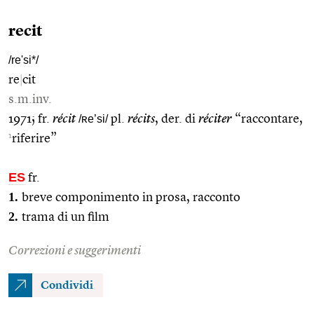
recit
/re'si*/
re
|
cit
s.m.inv.
1971; fr.
récit
/ʀe’si/
pl.
récits
, der. di
réciter
“raccontare,
1
riferire”
ES
fr.
1.
breve componimento in prosa, racconto
2.
trama di un film
Correzioni e suggerimenti
Condividi