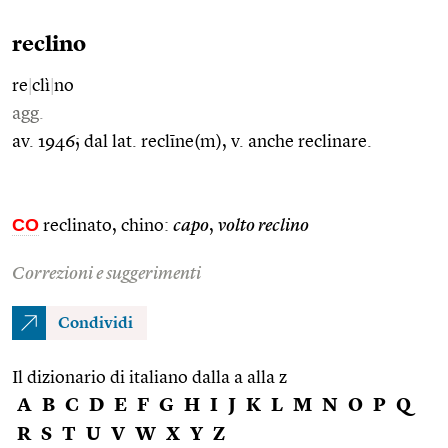
reclino
re
|
clì
|
no
agg.
av. 1946; dal lat. reclīne(m), v. anche reclinare.
CO
reclinato, chino:
capo
,
volto reclino
Correzioni e suggerimenti
Condividi
Il dizionario di italiano dalla a alla z
A
B
C
D
E
F
G
H
I
J
K
L
M
N
O
P
Q
R
S
T
U
V
W
X
Y
Z